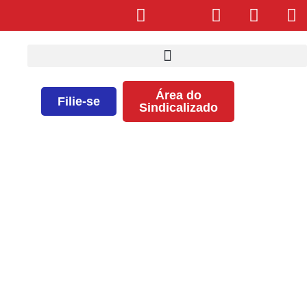
Área do
Filie-se
Sindicalizado
Lista de enfermeiras/os da OSID
referente ao processo do
adicional noturno