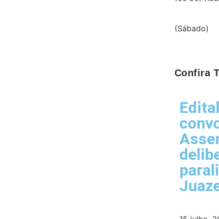
(Sábado)
Confira
Edita
conv
Assem
delib
paral
Juaze