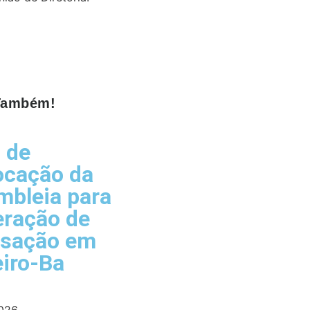
 Também!
l de
ocação da
bleia para
eração de
isação em
iro-Ba