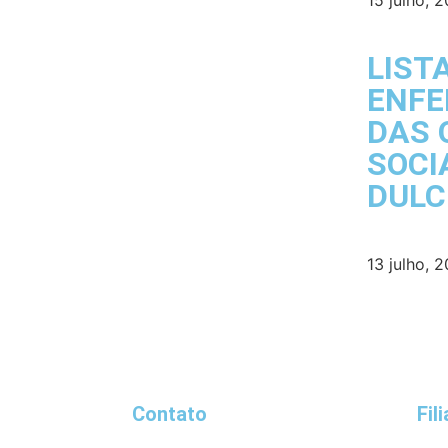
15 julho, 
LIST
ENFE
DAS 
SOCI
DULC
13 julho, 
Contato
Fil