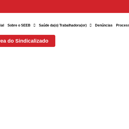
ial
Sobre o SEEB
Saúde da(o) Trabalhadora(or)
Denúncias
Proces
ea do Sindicalizado
 o