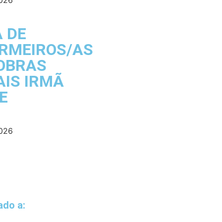
2026
A DE
RMEIROS/AS
OBRAS
AIS IRMÃ
E
2026
iado a: