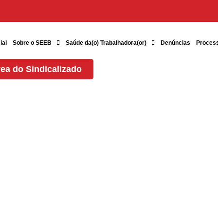
ial
Sobre o SEEB
Saúde da(o) Trabalhadora(or)
Denúncias
Proces
ea do Sindicalizado
 X