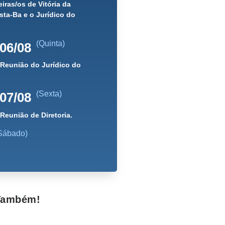
iras/os de Vitória da
ta-Ba e o Jurídico do
(Quinta)
06/08
 Reunião do Jurídico do
(Sexta)
07/08
 Reunião de Diretoria.
Sábado)
 Também!