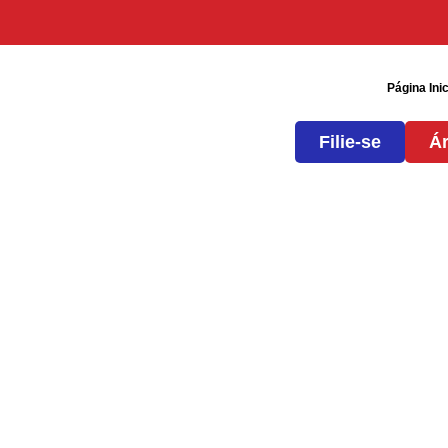
Página Inic
Filie-se
Ár
CCT 2026/27 SEEB