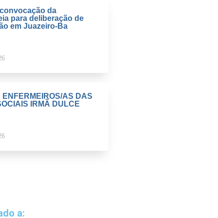
e convocação da
ia para deliberação de
ção em Juazeiro-Ba
26
E ENFERMEIROS/AS DAS
OCIAIS IRMÃ DULCE
26
iado a: