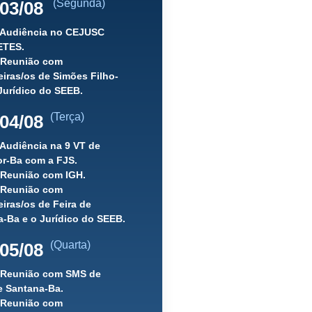
(Segunda)
03/08
) Audiência no CEJUSC
ETES.
) Reunião com
iras/os de Simões Filho-
Jurídico do SEEB.
(Terça)
04/08
 Audiência na 9 VT de
or-Ba com a FJS.
 Reunião com IGH.
) Reunião com
iras/os de Feira de
-Ba e o Jurídico do SEEB.
(Quarta)
05/08
) Reunião com SMS de
e Santana-Ba.
) Reunião com