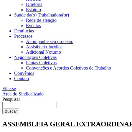
Diretoria
Estatuto
Saúde da(o) Trabalhadora(or)
Rede de atenção
Eventos
Denúncias
Processos
Acompanhe seu processo
Assistência Jurídica
Adicional Noturno
Negociações Coletivas
Pautas Coletivas
Convenções e Acordos Coletivos de Trabalho
Convênios
Contato
Filie-se
Área do Sindicalizado
Pesquisar
Buscar
ASSEMBLEIA GERAL EXTRAORDINA