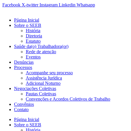
Ir
Facebook
X-twitter
Instagram
Linkedin
Whatsapp
para
o
Página Inicial
conteúdo
Sobre o SEEB
História
Diretoria
Estatuto
Saúde da(o) Trabalhadora(or)
Rede de atenção
Eventos
Denúncias
Processos
Acompanhe seu processo
Assistência Jurídica
Adicional Noturno
Negociações Coletivas
Pautas Coletivas
Convenções e Acordos Coletivos de Trabalho
Convênios
Contato
Página Inicial
Sobre o SEEB
História