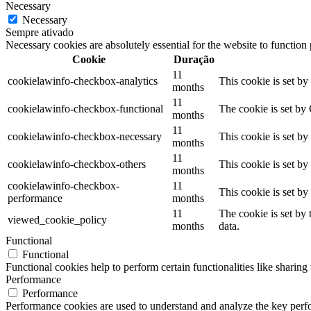
Necessary
Necessary
Sempre ativado
Necessary cookies are absolutely essential for the website to function
Cookie
Duração
11
cookielawinfo-checkbox-analytics
This cookie is set b
months
11
cookielawinfo-checkbox-functional
The cookie is set by
months
11
cookielawinfo-checkbox-necessary
This cookie is set b
months
11
cookielawinfo-checkbox-others
This cookie is set b
months
cookielawinfo-checkbox-
11
This cookie is set b
performance
months
11
The cookie is set by
viewed_cookie_policy
months
data.
Functional
Functional
Functional cookies help to perform certain functionalities like sharing 
Performance
Performance
Performance cookies are used to understand and analyze the key perfor