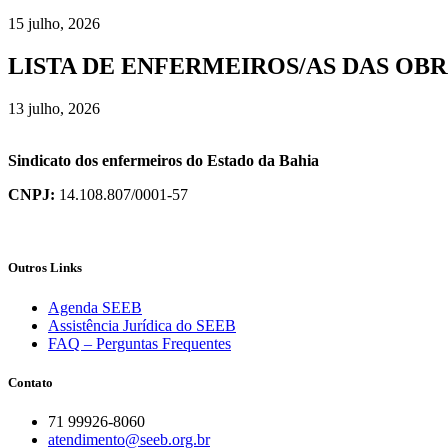
15 julho, 2026
LISTA DE ENFERMEIROS/AS DAS OBR
13 julho, 2026
Sindicato dos enfermeiros do Estado da Bahia
CNPJ:
14.108.807/0001-57
Outros Links
Agenda SEEB
Assistência Jurídica do SEEB
FAQ – Perguntas Frequentes
Contato
71 99926-8060
atendimento@seeb.org.br