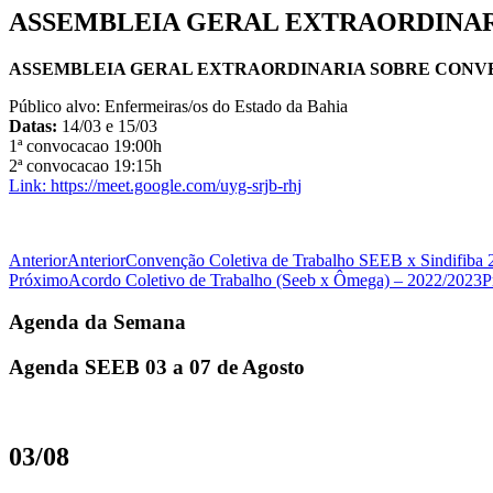
ASSEMBLEIA GERAL EXTRAORDINA
ASSEMBLEIA GERAL EXTRAORDINARIA SOBRE CONV
Público alvo: Enfermeiras/os do Estado da Bahia
Datas:
14/03 e 15/03
1ª convocacao 19:00h
2ª convocacao 19:15h
Link: https://meet.google.com/uyg-srjb-rhj
Anterior
Anterior
Convenção Coletiva de Trabalho SEEB x Sindifiba
Próximo
Acordo Coletivo de Trabalho (Seeb x Ômega) – 2022/2023
P
Agenda da Semana
Agenda SEEB 03 a 07 de Agosto
03/08