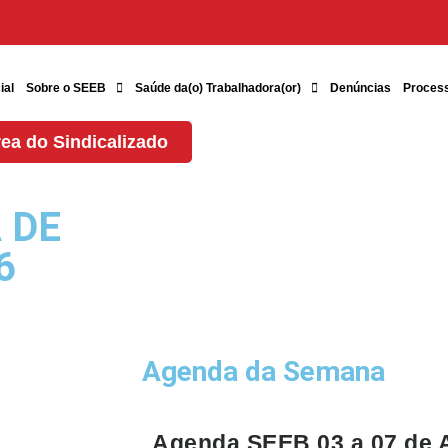
ial
Sobre o SEEB
Saúde da(o) Trabalhadora(or)
Denúncias
Proces
ea do Sindicalizado
 DE
6
Agenda da Semana
Agenda SEEB 03 a 07 de 