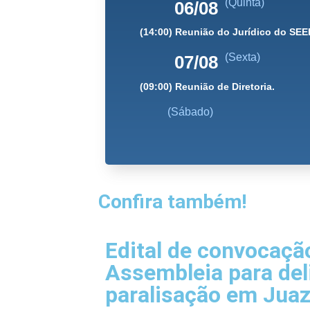
(Quinta)
06/08
(14:00) Reunião do Jurídico do SEE
(Sexta)
07/08
(09:00) Reunião de Diretoria.
(Sábado)
Confira também!
Edital de convocaçã
Assembleia para del
paralisação em Juaz