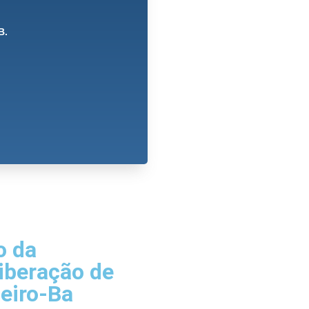
B.
o da
iberação de
eiro-Ba