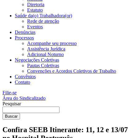
Diretoria
Estatuto
Saúde da(o) Trabalhadora(or)
Rede de atenção
Eventos
Denúncias
Processos
Acompanhe seu processo
Assistência Jurídica
Adicional Noturno
Negociações Coletivas
Pautas Coletivas
Convenções e Acordos Coletivos de Trabalho
Convênios
Contato
Filie-se
Área do Sindicalizado
Pesquisar
Buscar
Confira SEEB Itinerante: 11, 12 e 13/07
no Hospital Português