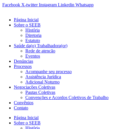
Ir
Facebook
X-twitter
Instagram
Linkedin
Whatsapp
para
o
Página Inicial
conteúdo
Sobre o SEEB
História
Diretoria
Estatuto
Saúde da(o) Trabalhadora(or)
Rede de atenção
Eventos
Denúncias
Processos
Acompanhe seu processo
Assistência Jurídica
Adicional Noturno
Negociações Coletivas
Pautas Coletivas
Convenções e Acordos Coletivos de Trabalho
Convênios
Contato
Página Inicial
Sobre o SEEB
História