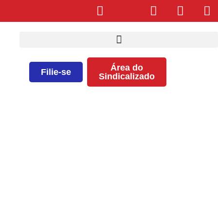
Área do
Filie-se
Sindicalizado
Confira como foi a 7ª Caminhada
da Primavera SEEB – Edição
2018