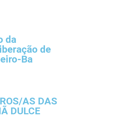
o da
iberação de
eiro-Ba
IROS/AS DAS
MÃ DULCE