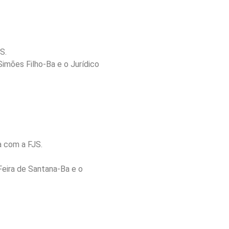
S.
imões Filho-Ba e o Jurídico
a com a FJS.
Feira de Santana-Ba e o