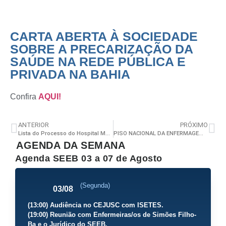
CARTA ABERTA À SOCIEDADE
SOBRE A PRECARIZAÇÃO DA
SAÚDE NA REDE PÚBLICA E
PRIVADA NA BAHIA
Confira
AQUI!
ANTERIOR
PRÓXIMO
Lista do Processo do Hospital Martagão Gesteira
PISO NACIONAL DA ENFERMAGEM ENTENDA COMO FUNCIONA O PAGAMENTO – 3ª Edição
AGENDA DA SEMANA
Agenda SEEB 03 a 07 de Agosto
(Segunda)
03/08
(13:00) Audiência no CEJUSC com ISETES.
(19:00) Reunião com Enfermeiras/os de Simões Filho-
Ba e o Jurídico do SEEB.