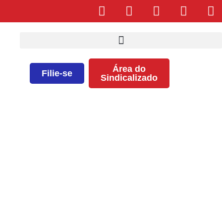
Área do
Filie-se
Sindicalizado
CARTA ABERTA À SOCIEDADE
SOBRE A PRECARIZAÇÃO DA
SAÚDE NA REDE PÚBLICA E
PRIVADA NA BAHIA