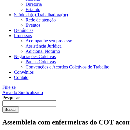
Diretoria
Estatuto
Saúde da(o) Trabalhadora(or)
Rede de atenção
Eventos
Denúncias
Processos
Acompanhe seu processo
Assistência Jurídica
Adicional Noturno
Negociações Coletivas
Pautas Coletivas
Convenções e Acordos Coletivos de Trabalho
Convênios
Contato
Filie-se
Área do Sindicalizado
Pesquisar
Buscar
Assembleia com enfermeiras do COT aconte