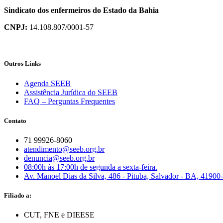
Sindicato dos enfermeiros do Estado da Bahia
CNPJ:
14.108.807/0001-57
Outros Links
Agenda SEEB
Assistência Jurídica do SEEB
FAQ – Perguntas Frequentes
Contato
71 99926-8060
atendimento@seeb.org.br
denuncia@seeb.org.br
08:00h às 17:00h de segunda a sexta-feira.
Av. Manoel Dias da Silva, 486 - Pituba, Salvador - BA, 41900
Filiado a:
CUT, FNE e DIEESE