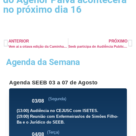
no próximo dia 16
ANTERIOR
PRÓXIMO
Vem ai a oitava edição da Caminhada da Primavera SEEB!
Seeb participa de Audiência Publica sobre Saúde do Trabalhador
Agenda da Semana
Agenda SEEB 03 a 07 de Agosto
(Segunda)
03/08
(13:00) Audiência no CEJUSC com ISETES.
(19:00) Reunião com Enfermeiras/os de Simões Filho-
Ba e o Jurídico do SEEB.
(Terça)
04/08