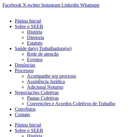
Ir
Facebook
X-twitter
Instagram
Linkedin
Whatsapp
para
o
Página Inicial
conteúdo
Sobre o SEEB
História
Diretoria
Estatuto
Saúde da(o) Trabalhadora(or)
Rede de atenção
Eventos
Denúncias
Processos
Acompanhe seu processo
Assistência Jurídica
Adicional Noturno
Negociações Coletivas
Pautas Coletivas
Convenções e Acordos Coletivos de Trabalho
Convênios
Contato
Página Inicial
Sobre o SEEB
História