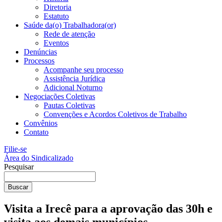
Diretoria
Estatuto
Saúde da(o) Trabalhadora(or)
Rede de atenção
Eventos
Denúncias
Processos
Acompanhe seu processo
Assistência Jurídica
Adicional Noturno
Negociações Coletivas
Pautas Coletivas
Convenções e Acordos Coletivos de Trabalho
Convênios
Contato
Filie-se
Área do Sindicalizado
Pesquisar
Buscar
Visita a Irecê para a aprovação das 30h e
visita aos demais municípios