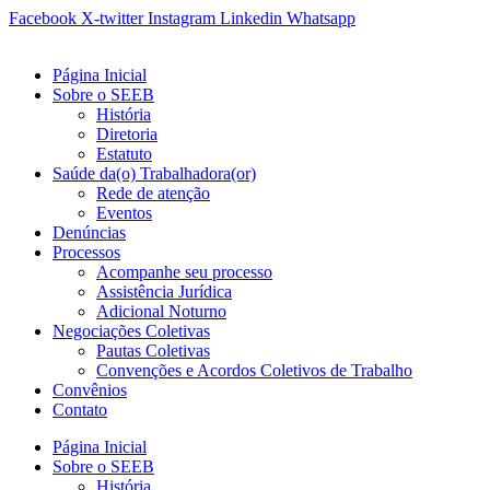
Ir
Facebook
X-twitter
Instagram
Linkedin
Whatsapp
para
o
Página Inicial
conteúdo
Sobre o SEEB
História
Diretoria
Estatuto
Saúde da(o) Trabalhadora(or)
Rede de atenção
Eventos
Denúncias
Processos
Acompanhe seu processo
Assistência Jurídica
Adicional Noturno
Negociações Coletivas
Pautas Coletivas
Convenções e Acordos Coletivos de Trabalho
Convênios
Contato
Página Inicial
Sobre o SEEB
História