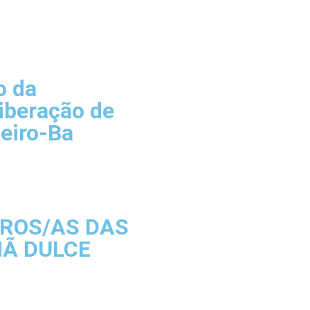
o da
iberação de
eiro-Ba
IROS/AS DAS
MÃ DULCE