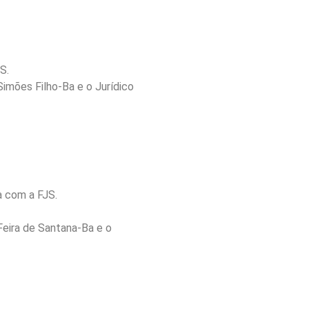
S.
imões Filho-Ba e o Jurídico
a com a FJS.
Feira de Santana-Ba e o