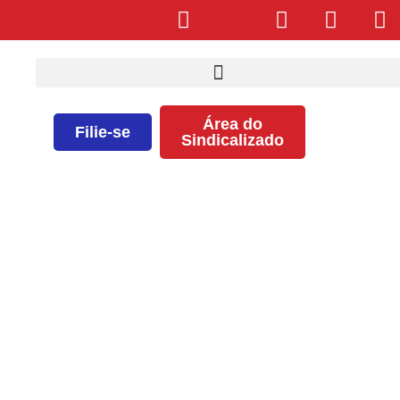
Área do
Filie-se
Sindicalizado
Seminário da Mesa de
Negociação do SUS (Hotel Tulip)