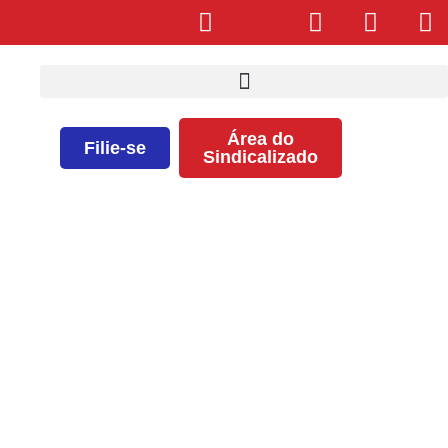
Área do
Filie-se
Sindicalizado
Semana de Enfermagem em São
Felipe