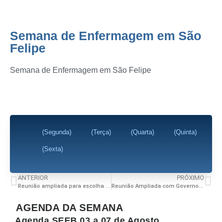
Semana de Enfermagem em São
Felipe
Semana de Enfermagem em São Felipe
(Segunda)
(Terça)
(Quarta)
(Quinta)
(Sexta)
ANTERIOR
PRÓXIMO
Reunião ampliada para escolha dos delegados para Macro região da conferencia saúde do trabalhador
Reunião Ampliada com Governo, Parlamentares, Sindicatos, Representantes dos filantropicos e Privados para definir a data de votação das 30hs
AGENDA DA SEMANA
Agenda SEEB 03 a 07 de Agosto