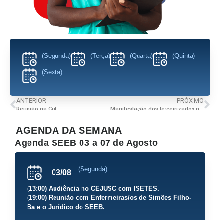
(Segunda)
(Terça)
(Quarta)
(Quinta)
(Sexta)
ANTERIOR
PRÓXIMO
Reunião na Cut
Manifestação dos terceirizados na Sesab
AGENDA DA SEMANA
Agenda SEEB 03 a 07 de Agosto
(Segunda)
03/08
(13:00) Audiência no CEJUSC com ISETES.
(19:00) Reunião com Enfermeiras/os de Simões Filho-
Ba e o Jurídico do SEEB.