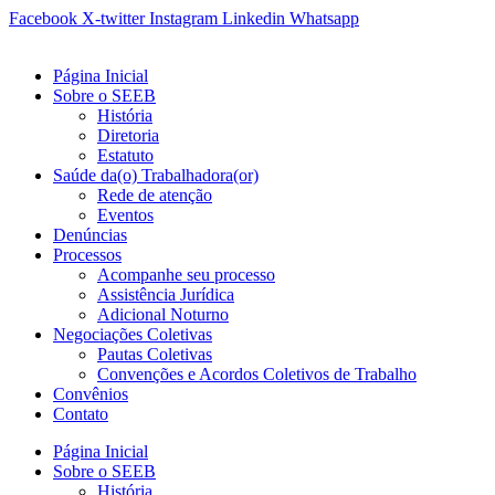
Ir
Facebook
X-twitter
Instagram
Linkedin
Whatsapp
para
o
Página Inicial
conteúdo
Sobre o SEEB
História
Diretoria
Estatuto
Saúde da(o) Trabalhadora(or)
Rede de atenção
Eventos
Denúncias
Processos
Acompanhe seu processo
Assistência Jurídica
Adicional Noturno
Negociações Coletivas
Pautas Coletivas
Convenções e Acordos Coletivos de Trabalho
Convênios
Contato
Página Inicial
Sobre o SEEB
História