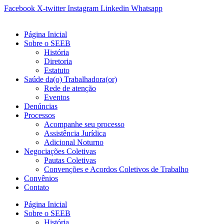
Ir
Facebook
X-twitter
Instagram
Linkedin
Whatsapp
para
o
Página Inicial
conteúdo
Sobre o SEEB
História
Diretoria
Estatuto
Saúde da(o) Trabalhadora(or)
Rede de atenção
Eventos
Denúncias
Processos
Acompanhe seu processo
Assistência Jurídica
Adicional Noturno
Negociações Coletivas
Pautas Coletivas
Convenções e Acordos Coletivos de Trabalho
Convênios
Contato
Página Inicial
Sobre o SEEB
História