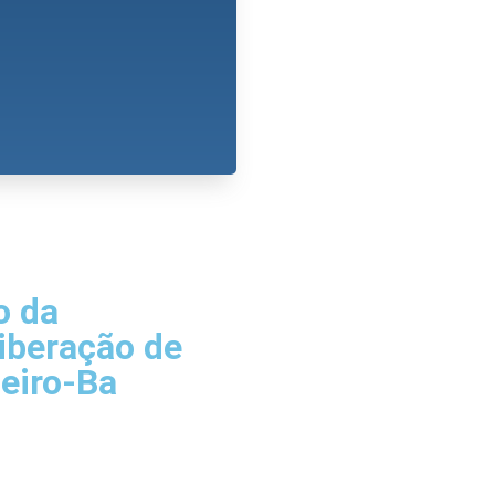
o da
iberação de
eiro-Ba