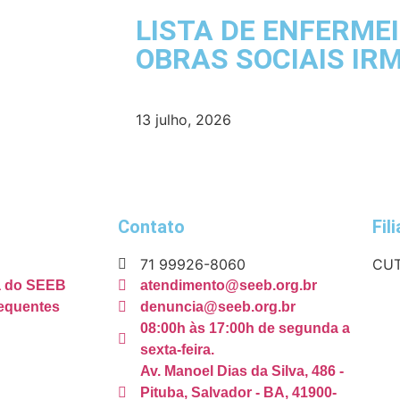
LISTA DE ENFERME
OBRAS SOCIAIS IR
13 julho, 2026
Contato
Fil
71 99926-8060
CUT
ca do SEEB
atendimento@seeb.org.br
equentes
denuncia@seeb.org.br
08:00h às 17:00h de segunda a
sexta-feira.
Av. Manoel Dias da Silva, 486 -
Pituba, Salvador - BA, 41900-