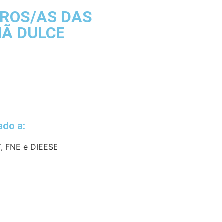
IROS/AS DAS
MÃ DULCE
iado a:
, FNE e DIEESE