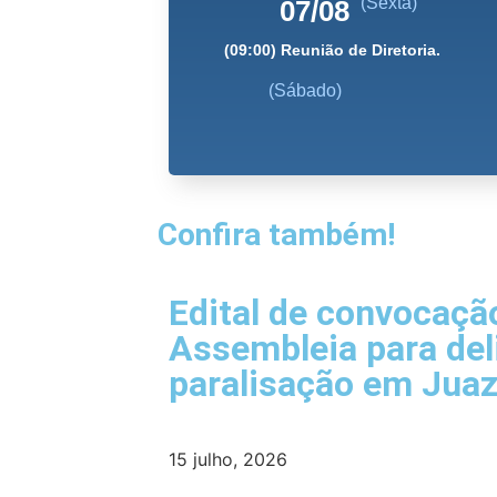
(Sexta)
07/08
(09:00) Reunião de Diretoria.
(Sábado)
Confira também!
Edital de convocaçã
Assembleia para del
paralisação em Juaz
15 julho, 2026