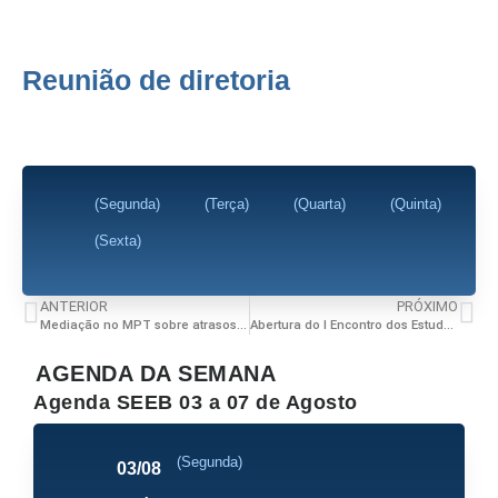
Reunião de diretoria
(Segunda)
(Terça)
(Quarta)
(Quinta)
(Sexta)
ANTERIOR
PRÓXIMO
Mediação no MPT sobre atrasos de salário – FJS – Feira de Santana
Abertura do I Encontro dos Estudantes de Enfermagem da Bahiana
AGENDA DA SEMANA
Agenda SEEB 03 a 07 de Agosto
(Segunda)
03/08