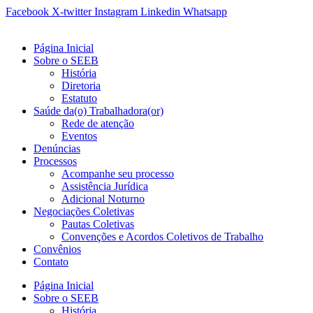
Ir
Facebook
X-twitter
Instagram
Linkedin
Whatsapp
para
o
Página Inicial
conteúdo
Sobre o SEEB
História
Diretoria
Estatuto
Saúde da(o) Trabalhadora(or)
Rede de atenção
Eventos
Denúncias
Processos
Acompanhe seu processo
Assistência Jurídica
Adicional Noturno
Negociações Coletivas
Pautas Coletivas
Convenções e Acordos Coletivos de Trabalho
Convênios
Contato
Página Inicial
Sobre o SEEB
História