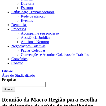
Diretoria
Estatuto
Saúde da(o) Trabalhadora(or)
Rede de atenção
Eventos
Denúncias
Processos
Acompanhe seu processo
Assistência Jurídica
Adicional Noturno
Negociações Coletivas
Pautas Coletivas
Convenções e Acordos Coletivos de Trabalho
Convênios
Contato
Filie-se
Área do Sindicalizado
Pesquisar
Buscar
Reunião da Macro Região para escolha
de delegados de saúde do trabalhador