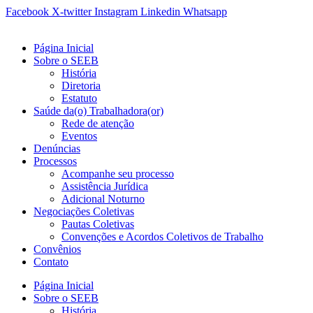
Ir
Facebook
X-twitter
Instagram
Linkedin
Whatsapp
para
o
Página Inicial
conteúdo
Sobre o SEEB
História
Diretoria
Estatuto
Saúde da(o) Trabalhadora(or)
Rede de atenção
Eventos
Denúncias
Processos
Acompanhe seu processo
Assistência Jurídica
Adicional Noturno
Negociações Coletivas
Pautas Coletivas
Convenções e Acordos Coletivos de Trabalho
Convênios
Contato
Página Inicial
Sobre o SEEB
História