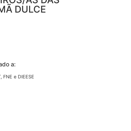
RMÃ DULCE
iado a:
, FNE e DIEESE