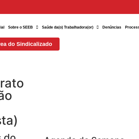
ial
Sobre o SEEB
Saúde da(o) Trabalhadora(or)
Denúncias
Proces
ea do Sindicalizado
rato
ão
ta)
s do