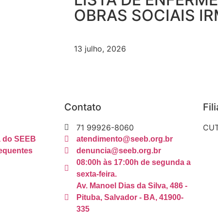
OBRAS SOCIAIS I
13 julho, 2026
Contato
Fil
71 99926-8060
CUT
ca do SEEB
atendimento@seeb.org.br
equentes
denuncia@seeb.org.br
08:00h às 17:00h de segunda a
sexta-feira.
Av. Manoel Dias da Silva, 486 -
Pituba, Salvador - BA, 41900-
335