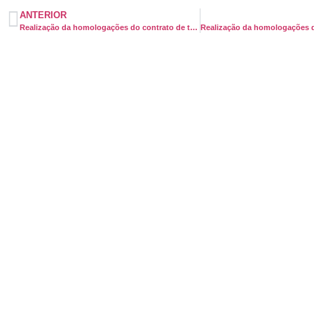
ANTERIOR
Realização da homologações do contrato de trabalho da Fundação José Silveira (Jequié, Guanambi e V. Conquista)