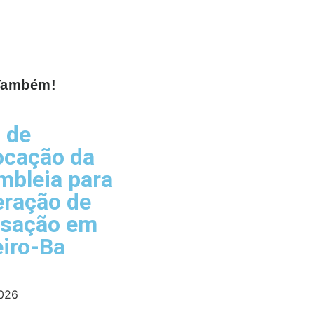
 Também!
l de
ocação da
bleia para
eração de
isação em
iro-Ba
2026