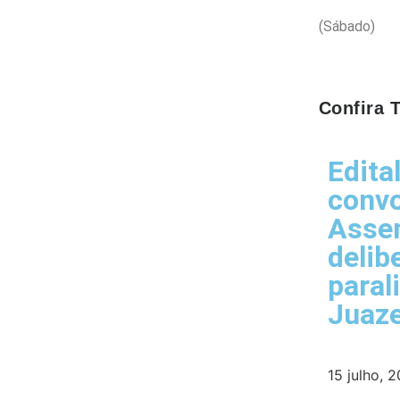
(Sábado)
Confira
Edita
conv
Assem
delib
paral
Juaze
15 julho, 