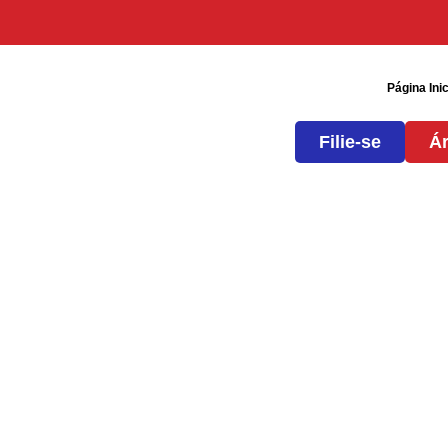
Página Inic
Filie-se
Ár
Participação no Cong