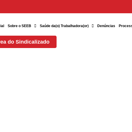
ial
Sobre o SEEB
Saúde da(o) Trabalhadora(or)
Denúncias
Proces
ea do Sindicalizado
resso