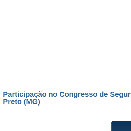
de Segurança do Pac
em Ouro Preto (M
Participação no Congresso de Segu
Preto (MG)