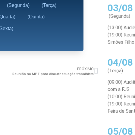
03/08
(Segunda)
(Terça)
(Segunda)
(Quarta)
(Quinta)
(13:00) Aud
(Sexta)
(19:00) Reun
Simões Filho
04/08
PRÓXIMO
(Terça)
Reunião no MPT para discutir situação trabalhista
(09:00) Audi
com a FJS.
(10:00) Reun
(19:00) Reun
Feira de San
05/08