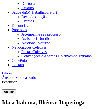
Diretoria
Estatuto
Saúde da(o) Trabalhadora(or)
Rede de atenção
Eventos
Denúncias
Processos
Acompanhe seu processo
Assistência Jurídica
Adicional Noturno
Negociações Coletivas
Pautas Coletivas
Convenções e Acordos Coletivos de Trabalho
Convênios
Contato
Filie-se
Área do Sindicalizado
Pesquisar
Buscar
Ida a Itabuna, Ilhéus e Itapetinga