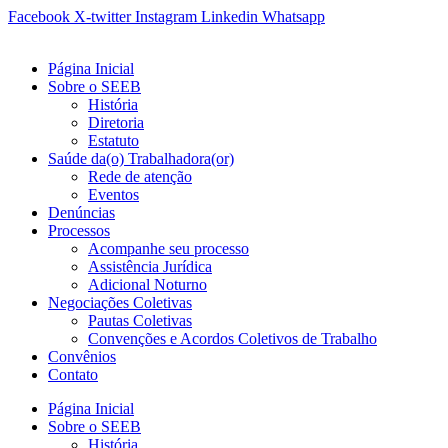
Ir
Facebook
X-twitter
Instagram
Linkedin
Whatsapp
para
o
Página Inicial
conteúdo
Sobre o SEEB
História
Diretoria
Estatuto
Saúde da(o) Trabalhadora(or)
Rede de atenção
Eventos
Denúncias
Processos
Acompanhe seu processo
Assistência Jurídica
Adicional Noturno
Negociações Coletivas
Pautas Coletivas
Convenções e Acordos Coletivos de Trabalho
Convênios
Contato
Página Inicial
Sobre o SEEB
História