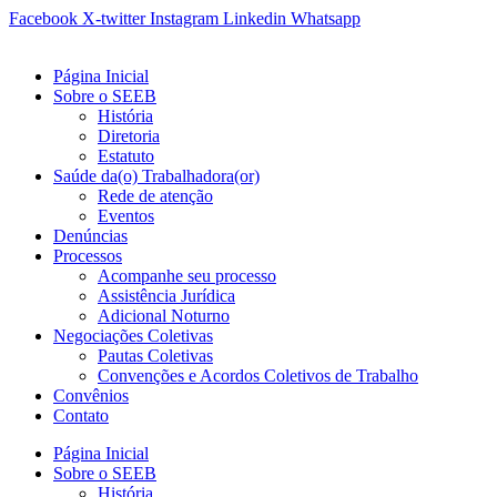
Ir
Facebook
X-twitter
Instagram
Linkedin
Whatsapp
para
o
Página Inicial
conteúdo
Sobre o SEEB
História
Diretoria
Estatuto
Saúde da(o) Trabalhadora(or)
Rede de atenção
Eventos
Denúncias
Processos
Acompanhe seu processo
Assistência Jurídica
Adicional Noturno
Negociações Coletivas
Pautas Coletivas
Convenções e Acordos Coletivos de Trabalho
Convênios
Contato
Página Inicial
Sobre o SEEB
História