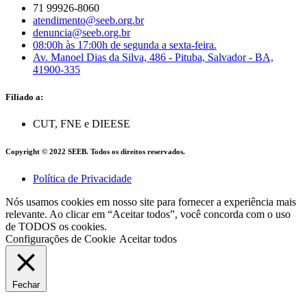
71 99926-8060
atendimento@seeb.org.br
denuncia@seeb.org.br
08:00h às 17:00h de segunda a sexta-feira.
Av. Manoel Dias da Silva, 486 - Pituba, Salvador - BA,
41900-335
Filiado a:
CUT, FNE e DIEESE
Copyright © 2022 SEEB. Todos os direitos reservados.
Política de Privacidade
Nós usamos cookies em nosso site para fornecer a experiência mais
relevante. Ao clicar em “Aceitar todos”, você concorda com o uso
de TODOS os cookies.
Configurações de Cookie
Aceitar todos
Fechar