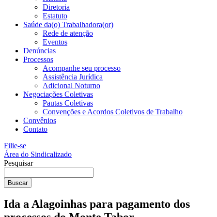
Diretoria
Estatuto
Saúde da(o) Trabalhadora(or)
Rede de atenção
Eventos
Denúncias
Processos
Acompanhe seu processo
Assistência Jurídica
Adicional Noturno
Negociações Coletivas
Pautas Coletivas
Convenções e Acordos Coletivos de Trabalho
Convênios
Contato
Filie-se
Área do Sindicalizado
Pesquisar
Buscar
Ida a Alagoinhas para pagamento dos
processos do Monte Tabor