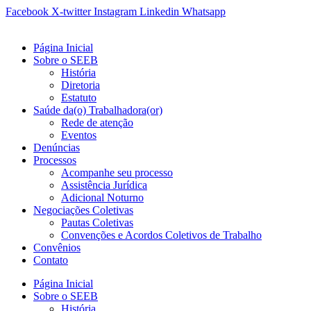
Ir
Facebook
X-twitter
Instagram
Linkedin
Whatsapp
para
o
Página Inicial
conteúdo
Sobre o SEEB
História
Diretoria
Estatuto
Saúde da(o) Trabalhadora(or)
Rede de atenção
Eventos
Denúncias
Processos
Acompanhe seu processo
Assistência Jurídica
Adicional Noturno
Negociações Coletivas
Pautas Coletivas
Convenções e Acordos Coletivos de Trabalho
Convênios
Contato
Página Inicial
Sobre o SEEB
História