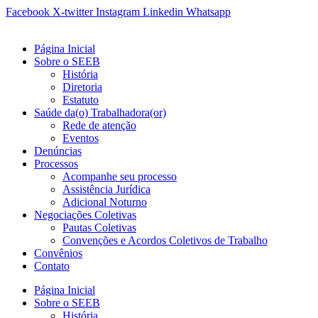
Ir
Facebook
X-twitter
Instagram
Linkedin
Whatsapp
para
o
Página Inicial
conteúdo
Sobre o SEEB
História
Diretoria
Estatuto
Saúde da(o) Trabalhadora(or)
Rede de atenção
Eventos
Denúncias
Processos
Acompanhe seu processo
Assistência Jurídica
Adicional Noturno
Negociações Coletivas
Pautas Coletivas
Convenções e Acordos Coletivos de Trabalho
Convênios
Contato
Página Inicial
Sobre o SEEB
História