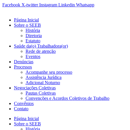
Ir
Facebook
X-twitter
Instagram
Linkedin
Whatsapp
para
o
Página Inicial
conteúdo
Sobre o SEEB
História
Diretoria
Estatuto
Saúde da(o) Trabalhadora(or)
Rede de atenção
Eventos
Denúncias
Processos
Acompanhe seu processo
Assistência Jurídica
Adicional Noturno
Negociações Coletivas
Pautas Coletivas
Convenções e Acordos Coletivos de Trabalho
Convênios
Contato
Página Inicial
Sobre o SEEB
História