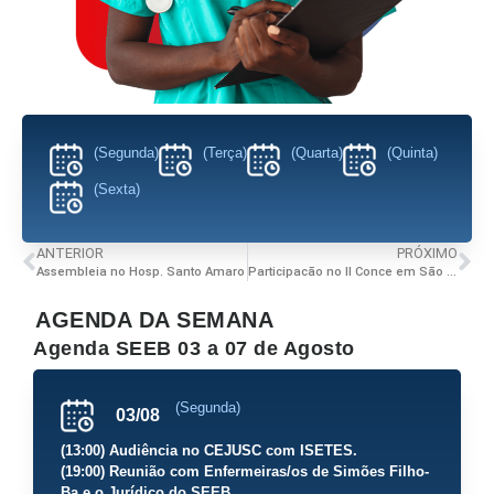
(Segunda)
(Terça)
(Quarta)
(Quinta)
(Sexta)
ANTERIOR
PRÓXIMO
Assembleia no Hosp. Santo Amaro
Participacão no II Conce em São Paulo
AGENDA DA SEMANA
Agenda SEEB 03 a 07 de Agosto
(Segunda)
03/08
(13:00) Audiência no CEJUSC com ISETES.
(19:00) Reunião com Enfermeiras/os de Simões Filho-
Ba e o Jurídico do SEEB.