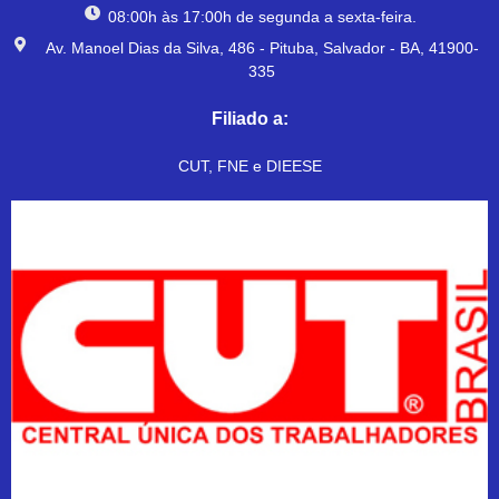
08:00h às 17:00h de segunda a sexta-feira.
Av. Manoel Dias da Silva, 486 - Pituba, Salvador - BA, 41900-
335
Filiado a:
CUT, FNE e DIEESE