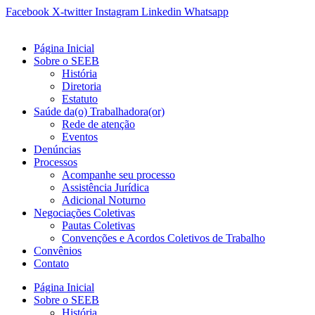
Ir
Facebook
X-twitter
Instagram
Linkedin
Whatsapp
para
o
Página Inicial
conteúdo
Sobre o SEEB
História
Diretoria
Estatuto
Saúde da(o) Trabalhadora(or)
Rede de atenção
Eventos
Denúncias
Processos
Acompanhe seu processo
Assistência Jurídica
Adicional Noturno
Negociações Coletivas
Pautas Coletivas
Convenções e Acordos Coletivos de Trabalho
Convênios
Contato
Página Inicial
Sobre o SEEB
História