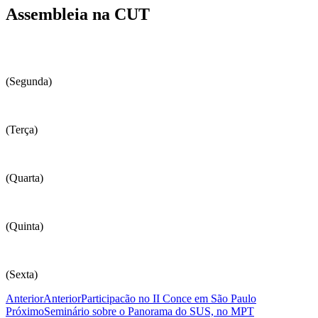
Assembleia na CUT
(Segunda)
(Terça)
(Quarta)
(Quinta)
(Sexta)
Anterior
Anterior
Participacão no II Conce em São Paulo
Próximo
Seminário sobre o Panorama do SUS, no MPT