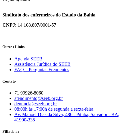
Sindicato dos enfermeiros do Estado da Bahia
CNPJ:
14.108.807/0001-57
Outros Links
Agenda SEEB
Assistência Jurídica do SEEB
FAQ – Perguntas Frequentes
Contato
71 99926-8060
atendimento@seeb.org.br
denuncia@seeb.org.br
08:00h às 17:00h de segunda a sexta-feira.
Av. Manoel Dias da Silva, 486 - Pituba, Salvador - BA,
41900-335
Filiado a: