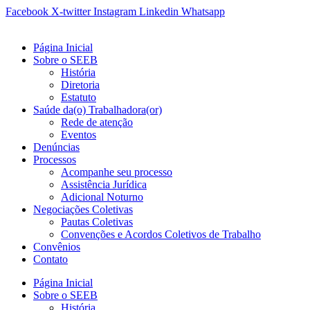
Ir
Facebook
X-twitter
Instagram
Linkedin
Whatsapp
para
o
Página Inicial
conteúdo
Sobre o SEEB
História
Diretoria
Estatuto
Saúde da(o) Trabalhadora(or)
Rede de atenção
Eventos
Denúncias
Processos
Acompanhe seu processo
Assistência Jurídica
Adicional Noturno
Negociações Coletivas
Pautas Coletivas
Convenções e Acordos Coletivos de Trabalho
Convênios
Contato
Página Inicial
Sobre o SEEB
História