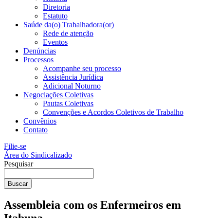
Diretoria
Estatuto
Saúde da(o) Trabalhadora(or)
Rede de atenção
Eventos
Denúncias
Processos
Acompanhe seu processo
Assistência Jurídica
Adicional Noturno
Negociações Coletivas
Pautas Coletivas
Convenções e Acordos Coletivos de Trabalho
Convênios
Contato
Filie-se
Área do Sindicalizado
Pesquisar
Buscar
Assembleia com os Enfermeiros em
Itabuna