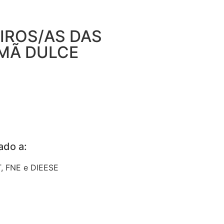
EIROS/AS DAS
RMÃ DULCE
iado a:
, FNE e DIEESE