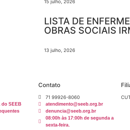
15 julho, 2026
LISTA DE ENFERM
OBRAS SOCIAIS I
13 julho, 2026
Contato
Fil
71 99926-8060
CUT
ca do SEEB
atendimento@seeb.org.br
equentes
denuncia@seeb.org.br
08:00h às 17:00h de segunda a
sexta-feira.