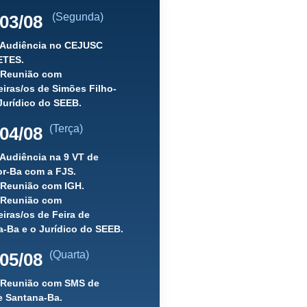
(Segunda)
03/08
) Audiência no CEJUSC
ETES.
) Reunião com
iras/os de Simões Filho-
Jurídico do SEEB.
(Terça)
04/08
 Audiência na 9 VT de
or-Ba com a FJS.
 Reunião com IGH.
) Reunião com
iras/os de Feira de
-Ba e o Jurídico do SEEB.
(Quarta)
05/08
) Reunião com SMS de
e Santana-Ba.