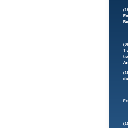
(1
En
Ba
(0
Tr
tr
An
(1
da
Fe
(1