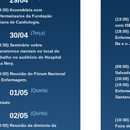
29/04
9:30) Assembleia com
fermeiras/os da Fundação
(13:00
iana de Cardiologia.
com IS
(19:00
(Terça)
30/04
Enferme
Ba e o 
8:30) Seminário sobre
anstornos mentais no local do
abalho no auditório do Hospital
a Nery.
(09:00)
Salvad
8:00) Reunião do Fórum Nacional
(10:00)
 Enfermagem.
(19:00
(Quarta)
01/05
Enferme
Santana
riado
(Quinta)
02/05
(10:30
0:00) Reunião da diretoria da
Feira d