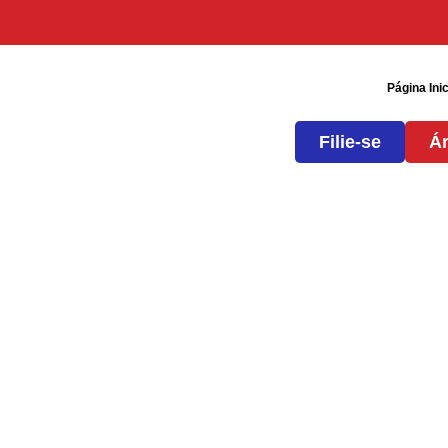
Página Inic
Filie-se
Ár
Agenda SEEB 29 de Ab