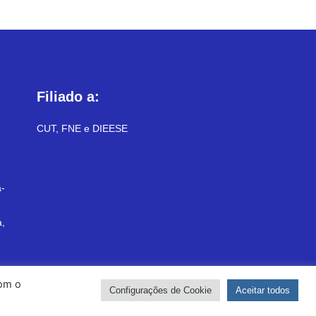
Filiado a:
CUT, FNE e DIEESE
-
a,
com o
Configurações de Cookie
Aceitar todos