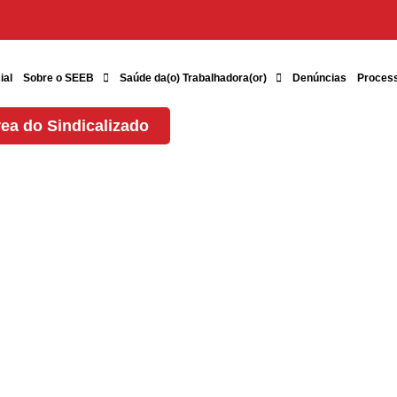
ial
Sobre o SEEB
Saúde da(o) Trabalhadora(or)
Denúncias
Proces
ea do Sindicalizado
ril a