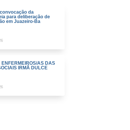
e convocação da
ia para deliberação de
ção em Juazeiro-Ba
26
E ENFERMEIROS/AS DAS
OCIAIS IRMÃ DULCE
26