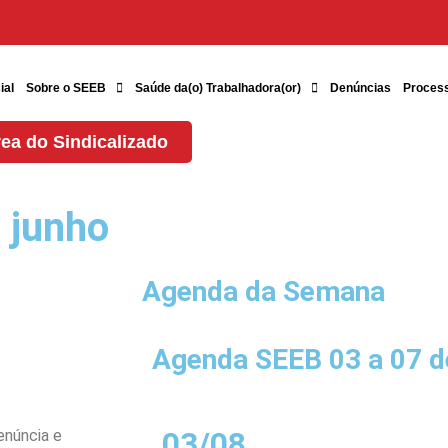
ial
Sobre o SEEB
Saúde da(o) Trabalhadora(or)
Denúncias
Proces
ea do Sindicalizado
 junho
o
Agenda da Semana
Agenda SEEB 03 a 07 d
03/08
enúncia e