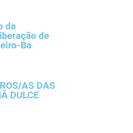
o da
iberação de
eiro-Ba
IROS/AS DAS
MÃ DULCE