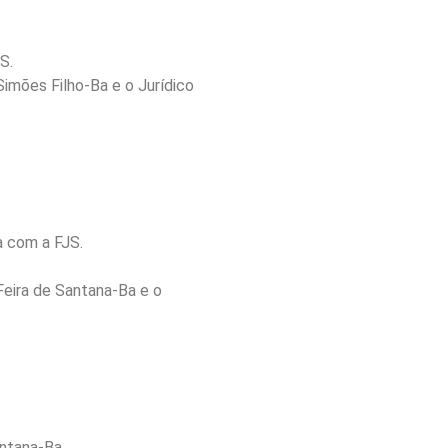
S.
imões Filho-Ba e o Jurídico
a com a FJS.
Feira de Santana-Ba e o
ntana-Ba.