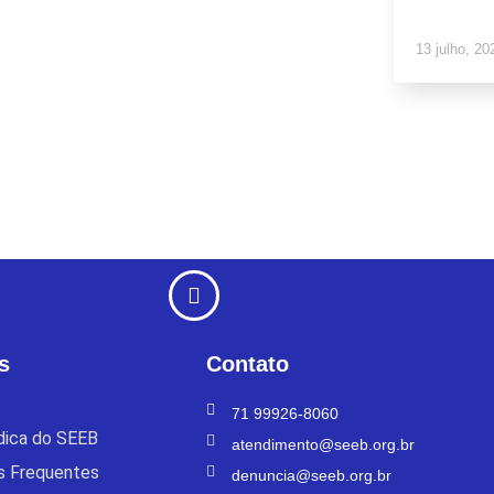
13 julho, 20
s
Contato
71 99926-8060
ídica do SEEB
atendimento@seeb.org.br
s Frequentes
denuncia@seeb.org.br