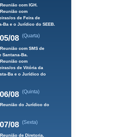
 Reunião com IGH.
) Reunião com
iras/os de Feira de
-Ba e o Jurídico do SEEB.
(Quarta)
05/08
) Reunião com SMS de
e Santana-Ba.
) Reunião com
iras/os de Vitória da
ta-Ba e o Jurídico do
(Quinta)
06/08
 Reunião do Jurídico do
(Sexta)
07/08
 Reunião de Diretoria.