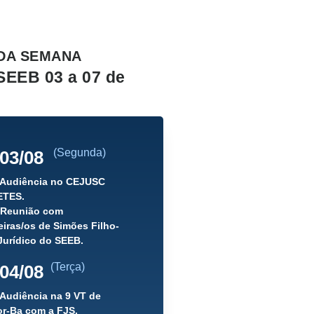
DA SEMANA
SEEB 03 a 07 de
(Segunda)
03/08
) Audiência no CEJUSC
ETES.
) Reunião com
iras/os de Simões Filho-
Jurídico do SEEB.
(Terça)
04/08
 Audiência na 9 VT de
or-Ba com a FJS.