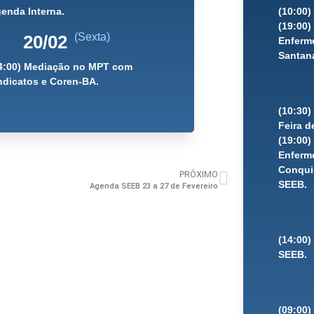
enda Interna.
(10:00)
(19:00
(Sexta)
20/02
Enferme
Santana
4:00) Mediação no MPT com
ndicatos e Coren-BA.
(10:30
Feira d
(19:00
Enferme
Conquis
PRÓXIMO
SEEB.
Agenda SEEB 23 a 27 de Fevereiro
(14:00)
SEEB.
(09:00)