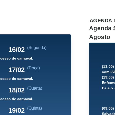
AGENDA 
Agenda 
Agosto
(Segunda)
16/02
cesso de carnaval.
(13:00
(Terça)
17/02
com IS
(19:00
cesso de carnaval.
Enferme
(Quarta)
Ba e o 
18/02
cesso de carnaval.
(Quinta)
(09:00)
19/02
Salvad