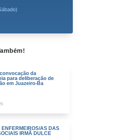
Sábado)
 Também!
e convocação da
ia para deliberação de
ção em Juazeiro-Ba
26
E ENFERMEIROS/AS DAS
OCIAIS IRMÃ DULCE