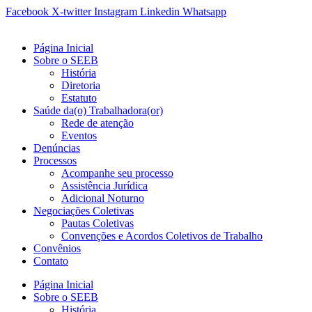
Ir
Facebook
X-twitter
Instagram
Linkedin
Whatsapp
para
o
Página Inicial
conteúdo
Sobre o SEEB
História
Diretoria
Estatuto
Saúde da(o) Trabalhadora(or)
Rede de atenção
Eventos
Denúncias
Processos
Acompanhe seu processo
Assistência Jurídica
Adicional Noturno
Negociações Coletivas
Pautas Coletivas
Convenções e Acordos Coletivos de Trabalho
Convênios
Contato
Página Inicial
Sobre o SEEB
História