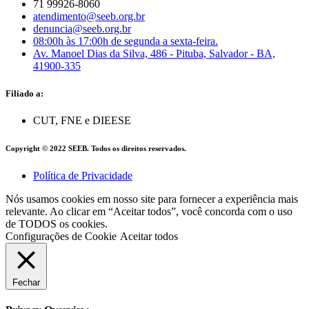
71 99926-8060
atendimento@seeb.org.br
denuncia@seeb.org.br
08:00h às 17:00h de segunda a sexta-feira.
Av. Manoel Dias da Silva, 486 - Pituba, Salvador - BA,
41900-335
Filiado a:
CUT, FNE e DIEESE
Copyright © 2022 SEEB. Todos os direitos reservados.
Política de Privacidade
Nós usamos cookies em nosso site para fornecer a experiência mais
relevante. Ao clicar em “Aceitar todos”, você concorda com o uso
de TODOS os cookies.
Configurações de Cookie
Aceitar todos
Fechar