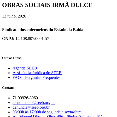
OBRAS SOCIAIS IRMÃ DULCE
13 julho, 2026
Sindicato dos enfermeiros do Estado da Bahia
CNPJ:
14.108.807/0001-57
Outros Links
Agenda SEEB
Assistência Jurídica do SEEB
FAQ – Perguntas Frequentes
Contato
71 99926-8060
atendimento@seeb.org.br
denuncia@seeb.org.br
08:00h às 17:00h de segunda a sexta-feira.
Av. Manoel Dias da Silva, 486 - Pituba, Salvador - BA,