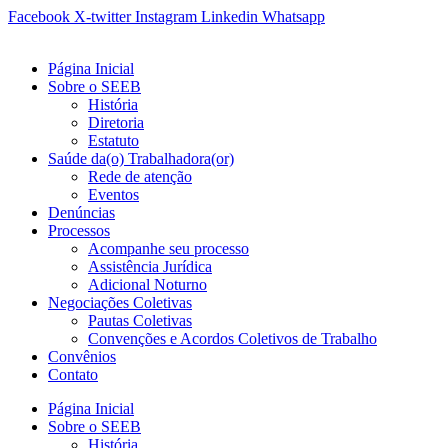
Ir
Facebook
X-twitter
Instagram
Linkedin
Whatsapp
para
o
Página Inicial
conteúdo
Sobre o SEEB
História
Diretoria
Estatuto
Saúde da(o) Trabalhadora(or)
Rede de atenção
Eventos
Denúncias
Processos
Acompanhe seu processo
Assistência Jurídica
Adicional Noturno
Negociações Coletivas
Pautas Coletivas
Convenções e Acordos Coletivos de Trabalho
Convênios
Contato
Página Inicial
Sobre o SEEB
História