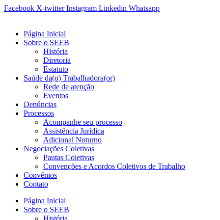
Ir
Facebook
X-twitter
Instagram
Linkedin
Whatsapp
para
o
Página Inicial
conteúdo
Sobre o SEEB
História
Diretoria
Estatuto
Saúde da(o) Trabalhadora(or)
Rede de atenção
Eventos
Denúncias
Processos
Acompanhe seu processo
Assistência Jurídica
Adicional Noturno
Negociações Coletivas
Pautas Coletivas
Convenções e Acordos Coletivos de Trabalho
Convênios
Contato
Página Inicial
Sobre o SEEB
História