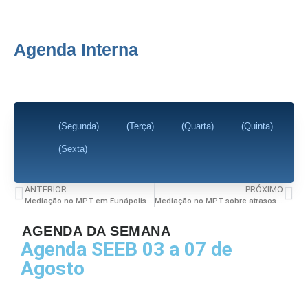
Agenda Interna
(Segunda)
(Terça)
(Quarta)
(Quinta)
(Sexta)
ANTERIOR
PRÓXIMO
Mediação no MPT em Eunápolis – Carga horária
Mediação no MPT sobre atrasos de salário – FJS – Feira de Santana
AGENDA DA SEMANA
Agenda SEEB 03 a 07 de
Agosto