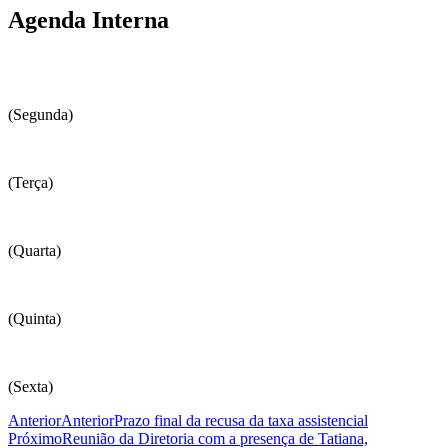
Agenda Interna
(Segunda)
(Terça)
(Quarta)
(Quinta)
(Sexta)
Anterior
Anterior
Prazo final da recusa da taxa assistencial
Próximo
Reunião da Diretoria com a presença de Tatiana,