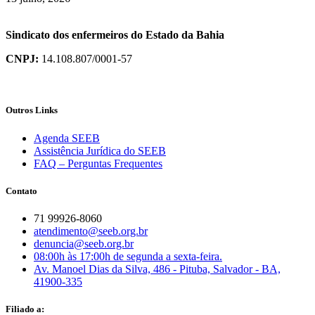
Sindicato dos enfermeiros do Estado da Bahia
CNPJ:
14.108.807/0001-57
Outros Links
Agenda SEEB
Assistência Jurídica do SEEB
FAQ – Perguntas Frequentes
Contato
71 99926-8060
atendimento@seeb.org.br
denuncia@seeb.org.br
08:00h às 17:00h de segunda a sexta-feira.
Av. Manoel Dias da Silva, 486 - Pituba, Salvador - BA,
41900-335
Filiado a: