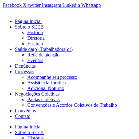
Ir
Facebook
X-twitter
Instagram
Linkedin
Whatsapp
para
o
Página Inicial
conteúdo
Sobre o SEEB
História
Diretoria
Estatuto
Saúde da(o) Trabalhadora(or)
Rede de atenção
Eventos
Denúncias
Processos
Acompanhe seu processo
Assistência Jurídica
Adicional Noturno
Negociações Coletivas
Pautas Coletivas
Convenções e Acordos Coletivos de Trabalho
Convênios
Contato
Página Inicial
Sobre o SEEB
História