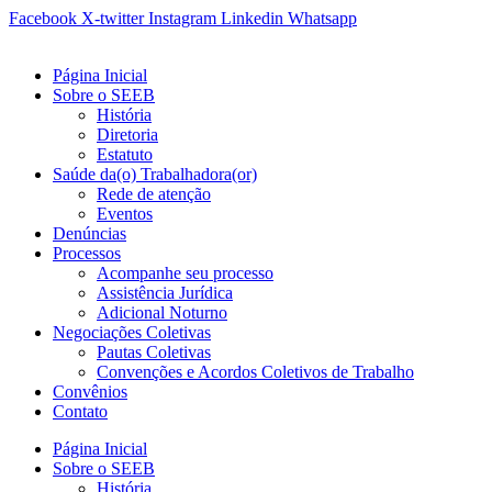
Ir
Facebook
X-twitter
Instagram
Linkedin
Whatsapp
para
o
Página Inicial
conteúdo
Sobre o SEEB
História
Diretoria
Estatuto
Saúde da(o) Trabalhadora(or)
Rede de atenção
Eventos
Denúncias
Processos
Acompanhe seu processo
Assistência Jurídica
Adicional Noturno
Negociações Coletivas
Pautas Coletivas
Convenções e Acordos Coletivos de Trabalho
Convênios
Contato
Página Inicial
Sobre o SEEB
História