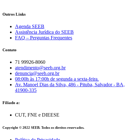
Outros Links
Agenda SEEB
Assistência Jurídica do SEEB
FAQ – Perguntas Frequentes
Contato
71 99926-8060
atendimento@seeb.org.br
denuncia@seeb.org.br
08:00h às 17:00h de segunda a sexta-feira.
Av. Manoel Dias da Silva, 486 - Pituba, Salvador - BA,
41900-335
Filiado a:
CUT, FNE e DIEESE
Copyright © 2022 SEEB. Todos os direitos reservados.
Política de Privacidade