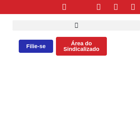
Área do
Filie-se
Sindicalizado
Agenda da Semana