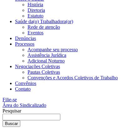
História
Diretoria
Estatuto
Saúde da(o) Trabalhadora(or)
Rede de atenção
Eventos
Denúncias
Processos
Acompanhe seu processo
Assistência Jurídica
Adicional Noturno
Negociações Coletivas
Pautas Coletivas
Convenções e Acordos Coletivos de Trabalho
Convênios
Contato
Filie-se
Área do Sindicalizado
Pesquisar
Buscar