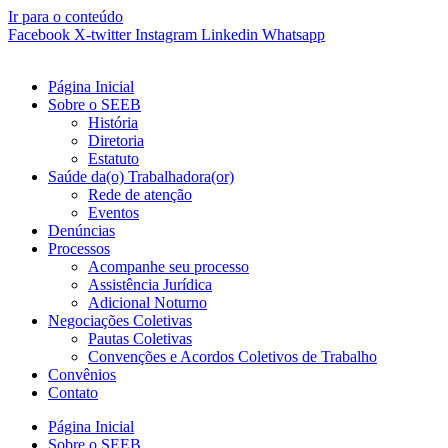
Ir para o conteúdo
Facebook
X-twitter
Instagram
Linkedin
Whatsapp
Página Inicial
Sobre o SEEB
História
Diretoria
Estatuto
Saúde da(o) Trabalhadora(or)
Rede de atenção
Eventos
Denúncias
Processos
Acompanhe seu processo
Assistência Jurídica
Adicional Noturno
Negociações Coletivas
Pautas Coletivas
Convenções e Acordos Coletivos de Trabalho
Convênios
Contato
Página Inicial
Sobre o SEEB